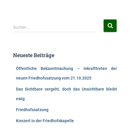
S
Suchen …
u
c
h
e
Neueste Beiträge
n
n
Öffentliche Bekanntmachung – Inkrafttreten der
a
c
neuen Friedhofssatzung vom 21.10.2025
h
:
Das Sichtbare vergeht, doch das Unsichtbare bleibt
ewig
Friedhofssatzung
Konzert in der Friedhofskapelle