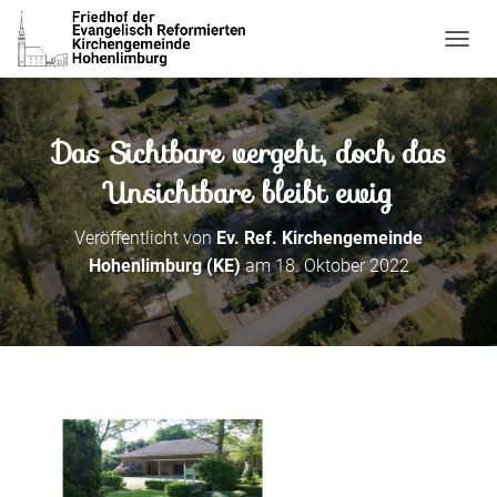
N
A
V
I
Das Sichtbare vergeht, doch das
G
A
Unsichtbare bleibt ewig
T
I
O
Veröffentlicht von
Ev. Ref. Kirchengemeinde
N
Hohenlimburg (KE)
am
18. Oktober 2022
U
M
S
C
H
A
L
T
E
N