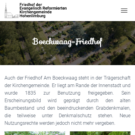
N
A
V
I
Boeckwaag-Friedhof
G
A
T
I
O
N
U
Auch der Friedhof Am Boeckwaag steht in der Trägerschaft
M
S
der Kirchengemeinde. Er liegt am Rande der Innenstadt und
C
wurde 1835 zur Benutzung freigegeben. Sein
H
Erscheinungsbild wird geprägt durch den alten
A
L
Baumbestand und den beeindruckenden Grabdenkmalen,
T
die teilweise unter Denkmalschutz stehen. Neue
E
Nutzungsrechte werden jedoch nicht mehr vergeben.
N