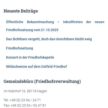
h
e
Neueste Beiträge
n
n
Öffentliche Bekanntmachung – Inkrafttreten der neuen
a
c
Friedhofssatzung vom 21.10.2025
h
:
Das Sichtbare vergeht, doch das Unsichtbare bleibt ewig
Friedhofssatzung
Konzert in der Friedhofskapelle
Wildschweine auf dem Ostfeld-Friedhof
Gemeindebüro (Friedhofsverwaltung)
Im Weinhof 16, 58119 Hagen
Tel.: +49 (0) 23 34 / 24 71
Fax: +49 (0) 23 34 / 92 47 81